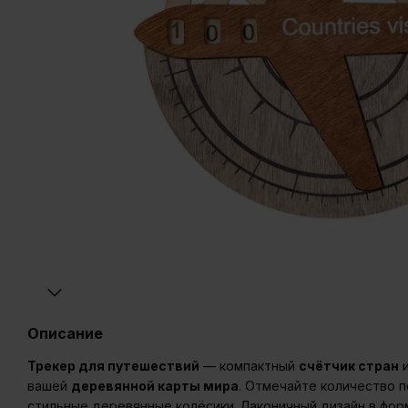
Описание
Трекер для путешествий
— компактный
счётчик стран
и
вашей
деревянной карты мира
. Отмечайте количество 
стильные деревянные колёсики. Лаконичный дизайн в фор