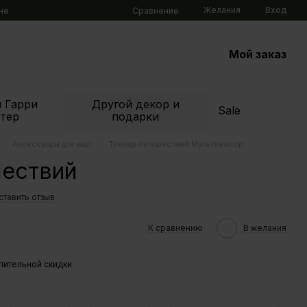
Желания
Вход
Сравнение
не
Мой заказ
 Гарри
Другой декор и
Sale
тер
подарки
Аксессуары для карт
Трекер путешествий Мультиколор
шествий
ставить отзыв
К сравнению
В желания
пительной скидки