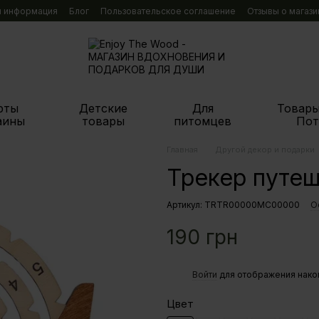
я информация
Блог
Пользовательское соглашение
Отзывы о магази
рты
Детские
Для
Товары
аины
товары
питомцев
Пот
Главная
Другой декор и подарки
Трекер путе
Артикул: TRTR00000MC00000
О
190 грн
%
Войти
для отображения нако
Цвет