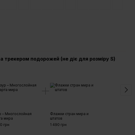
а трекером подорожей (не діє для розміру S)
Мап
під
р – Многослойная
Флажки стран мира и
та мира
штатов
Трек
Муль
90 грн
1 490 грн
190 