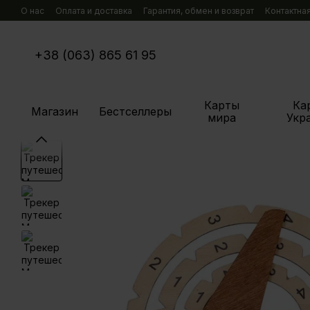
Перейти к основному контенту
О нас
Оплата и доставка
Гарантия, обмен и возврат
Контактна
+38 (063) 865 61 95
Карты
Ка
Магазин
Бестселлеры
мира
Укр