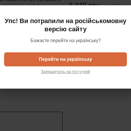
3 012 грн
3 170 грн
ественника
и стильным
Упс! Ви потрапили на російськомовну
Доставка
Оплата
Га
версію сайту
я
и Enjoy The Wood
Бажаєте перейти на українську?
твия
Перейти на українську
стью отмечайте новые страны!
Залишитись на поточній