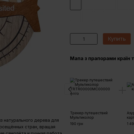
Купить
Мапа з прапорами країн т
Трекер путешествий
Азу
Мультиколор
кар
з натурального дерева для
190 грн
1 4
посещённых стран, вращая
ме самолёта и ручная работа