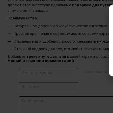
делают этот аксессуар идеальным
подарком для путеш
элементом интерьера.
Преимущества:
Натуральное дерево и высокое качество изготовлени
Простое крепление и совместимость со всеми картам
Стильный вид и удобный способ отслеживать путешес
Отличный подарок для тех, кто любит открывать мир
Добавьте
трекер путешествий
к своей карте и с гордо
Новый отзыв или комментарий
Войти с помощью