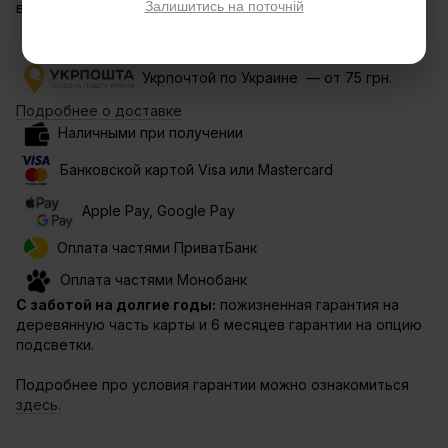
Залишитись на поточній
вашу индивидуальность!
Новой почтой по Украине — от 80 грн.
Укрпочтой по Украине — от 75 грн.
Подробнее о доставке
Наличными при получении
Банковской картой Visa или Mastercard
Apple Pay, Google Pay
Оплата частями ПриватБанк
Оплата частями Монобанк
С заботой на долгие годы:
пожизненная гарантия на
деревянную часть карты и 6 месяцев гарантии на опцию
подсветки.
Подробнее про условия гарантии можно ознакомиться
здесь.