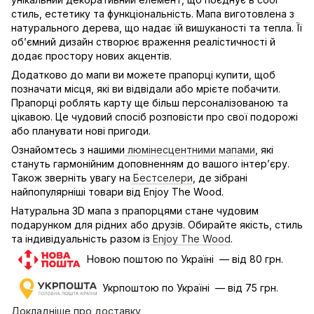
стиль, естетику та функціональність. Мапа виготовлена з
натурального дерева, що надає їй вишуканості та тепла. Її
об’ємний дизайн створює враження реалістичності й
додає простору нових акцентів.
Додатково до мапи ви можете прапорці купити, щоб
позначати місця, які ви відвідали або мрієте побачити.
Прапорці роблять карту ще більш персоналізованою та
цікавою. Це чудовий спосіб розповісти про свої подорожі
або планувати нові пригоди.
Ознайомтесь з нашими
люмінесцентними мапами
, які
стануть гармонійним доповненням до вашого інтер’єру.
Також зверніть увагу на
Бестселери
, де зібрані
найпопулярніші товари від Enjoy The Wood.
Натуральна 3D мапа з прапорцями стане чудовим
подарунком для рідних або друзів. Обирайте якість, стиль
та індивідуальність разом із
Enjoy The Wood
.
Новою поштою по Україні — від 80 грн.
Укрпоштою по Україні — від 75 грн.
Докладніше про доставку